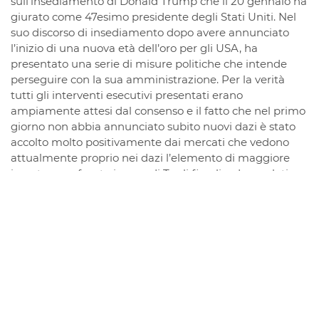
sull’insediamento di Donald Trump che il 20 gennaio ha
giurato come 47esimo presidente degli Stati Uniti. Nel
suo discorso di insediamento dopo avere annunciato
l’inizio di una nuova età dell’oro per gli USA, ha
presentato una serie di misure politiche che intende
perseguire con la sua amministrazione. Per la verità
tutti gli interventi esecutivi presentati erano
ampiamente attesi dal consenso e il fatto che nel primo
giorno non abbia annunciato subito nuovi dazi è stato
accolto molto positivamente dai mercati che vedono
attualmente proprio nei dazi l’elemento di maggiore
incertezza a fronte invece di Tagli fiscali e deregulation
che sono gli ambiti di interventi visti positivamente. Tra
gli altri annunci ricordiamo, basta guerre in giro per il
mondo, ritorno ai valori tradizionali degli Stati Uniti,
basta censure sui media e libertà di pensiero, stop
all’immigrazione clandestina e Stop all’uso politico della
Giustizia. Fine di tutte le politiche woke e gender, Basta
auto green (nonostante Musk), basta politiche
ecologiste, piena autonomia energetica garantita dai
combustibili fossili, investimenti militari per difendere il