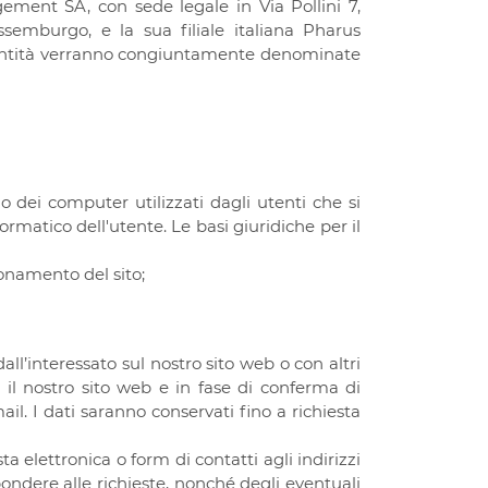
ment SA, con sede legale in Via Pollini 7,
emburgo, e la sua filiale italiana Pharus
le entità verranno congiuntamente denominate
o dei computer utilizzati dagli utenti che si
formatico dell'utente. Le basi giuridiche per il
zionamento del sito;
 dall’interessato sul nostro sito web o con altri
za il nostro sito web e in fase di conferma di
l. I dati saranno conservati fino a richiesta
sta elettronica o form di contatti agli indirizzi
pondere alle richieste, nonché degli eventuali