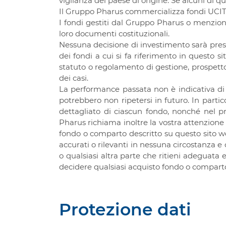
vigilanza del paese di origine. Se alcuni di q
Il Gruppo Pharus commercializza fondi UCITS 
I fondi gestiti dal Gruppo Pharus o menzion
loro documenti costituzionali.
Nessuna decisione di investimento sarà presa
dei fondi a cui si fa riferimento in questo s
statuto o regolamento di gestione, prospetto 
dei casi.
La performance passata non è indicativa di 
potrebbero non ripetersi in futuro. In parti
dettagliato di ciascun fondo, nonché nel p
Pharus richiama inoltre la vostra attenzione s
fondo o comparto descritto su questo sito we
accurati o rilevanti in nessuna circostanza e co
o qualsiasi altra parte che ritieni adeguata 
decidere qualsiasi acquisto fondo o comparto
Protezione dati