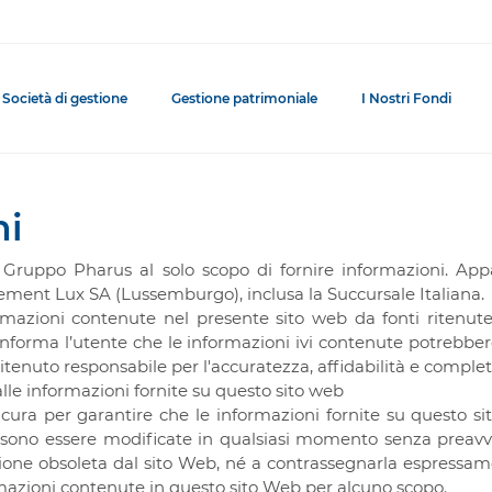
Società di gestione
Gestione patrimoniale
I Nostri Fondi
ni
al Gruppo Pharus al solo scopo di fornire informazioni. 
ent Lux SA (Lussemburgo), inclusa la Succursale Italiana.
ormazioni contenute nel presente sito web da fonti ritenute
i informa l’utente che le informazioni ivi contenute potrebb
tenuto responsabile per l'accuratezza, affidabilità e complet
dalle informazioni fornite su questo sito web
cura per garantire che le informazioni fornite su questo s
ssono essere modificate in qualsiasi momento senza preavvis
ione obsoleta dal sito Web, né a contrassegnarla espress
mazioni contenute in questo sito Web per alcuno scopo.