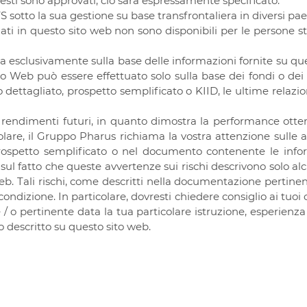
uesti sono approvati, ciò sarà espressamente specificato.
sotto la sua gestione su base transfrontaliera in diversi pae
ati in questo sito web non sono disponibili per le persone s
 esclusivamente sulla base delle informazioni fornite su que
ito Web può essere effettuato solo sulla base dei fondi o de
dettagliato, prospetto semplificato o KIID, le ultime relazio
rendimenti futuri, in quanto dimostra la performance otten
colare, il Gruppo Pharus richiama la vostra attenzione sulle 
rospetto semplificato o nel documento contenente le informa
ul fatto che queste avvertenze sui rischi descrivono solo alcun
b. Tali rischi, come descritti nella documentazione pertine
ndizione. In particolare, dovresti chiedere consiglio ai tuoi co
e / o pertinente data la tua particolare istruzione, esperienz
 descritto su questo sito web.