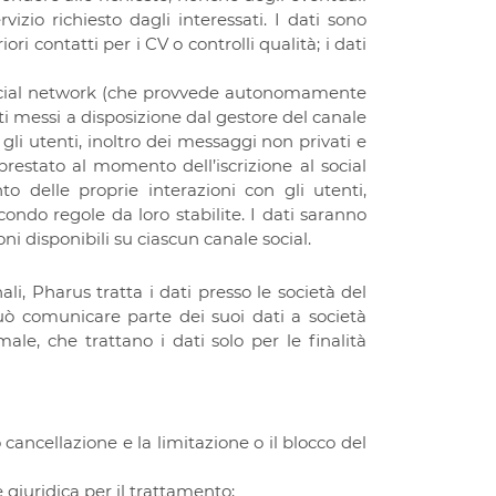
vizio richiesto dagli interessati. I dati sono
ri contatti per i CV o controlli qualità; i dati
l social network (che provvede autonomamente
ti messi a disposizione dal gestore del canale
 gli utenti, inoltro dei messaggi non privati e
prestato al momento dell’iscrizione al social
to delle proprie interazioni con gli utenti,
ondo regole da loro stabilite. I dati saranno
oni disponibili su ciascun canale social.
li, Pharus tratta i dati presso le società del
ò comunicare parte dei suoi dati a società
male, che trattano i dati solo per le finalità
 cancellazione e la limitazione o il blocco del
 giuridica per il trattamento;