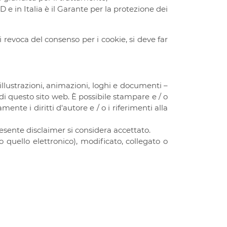
 e in Italia è il Garante per la protezione dei
 di revoca del consenso per i cookie, si deve far
 illustrazioni, animazioni, loghi e documenti –
o di questo sito web. È possibile stampare e / o
te i diritti d'autore e / o i riferimenti alla
esente disclaimer si considera accettato.
quello elettronico), modificato, collegato o
Documenti legali
Diritti degli Investitori
Sostenibilità
Privacy
Cookie