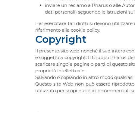
inviare un reclamo a Pharus o alle Autori
dati personali) seguendo le istruzioni sul
Per esercitare tali diritti si devono utilizzare
riferimento alla cookie policy.
Copyright
Il presente sito web nonché il suo intero cont
è soggetto a copyright. Il Gruppo Pharus detien
scaricare singole pagine o parti di questo si
proprietà intellettuale.
Salvando o copiando in altro modo qualsiasi 
Questo sito Web non può essere riprodotto (
utilizzato per scopi pubblici o commerciali 
© 2026 Pharus Management Lux S
16, avenue de la Gare - L-1610 Lu
P.IVA LU25796846