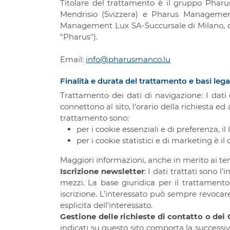
Titolare del trattamento è il gruppo Phar
Mendrisio (Svizzera) e Pharus Management
Management Lux SA-Succursale di Milano, con
"Pharus").
Email:
info@pharusmanco.lu
Finalità e durata del trattamento e basi lega
Trattamento dei dati di navigazione: I dati 
connettono al sito, l'orario della richiesta ed
trattamento sono:
per i cookie essenziali e di preferenza, il
per i cookie statistici e di marketing è il
Maggiori informazioni, anche in merito ai tem
Iscrizione newsletter
: I dati trattati sono l
mezzi. La base giuridica per il trattamento è
iscrizione. L’interessato può sempre revocar
esplicita dell’interessato.
Gestione delle richieste di contatto o dei 
indicati su questo sito comporta la successiv