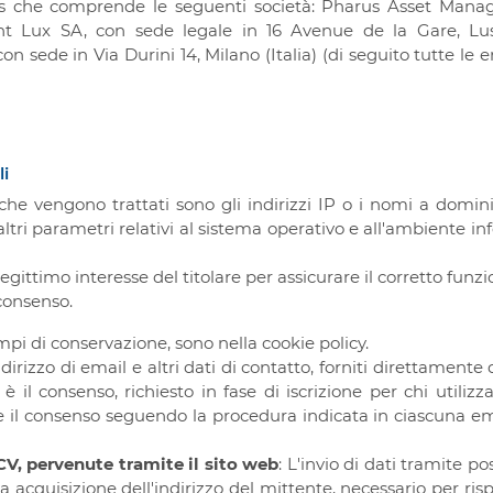
us che comprende le seguenti società: Pharus Asset Manage
 Lux SA, con sede legale in 16 Avenue de la Gare, Luss
 sede in Via Durini 14, Milano (Italia) (di seguito tutte 
li
che vengono trattati sono gli indirizzi IP o i nomi a domini
 altri parametri relativi al sistema operativo e all'ambiente in
 legittimo interesse del titolare per assicurare il corretto fun
 consenso.
pi di conservazione, sono nella cookie policy.
’indirizzo di email e altri dati di contatto, forniti direttamente
 il consenso, richiesto in fase di iscrizione per chi utiliz
e il consenso seguendo la procedura indicata in ciascuna emai
CV, pervenute tramite il sito web
: L'invio di dati tramite po
a acquisizione dell'indirizzo del mittente, necessario per ris