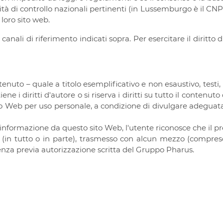
tà di controllo nazionali pertinenti (in Lussemburgo è il CNPD
 loro sito web.
 i canali di riferimento indicati sopra. Per esercitare il diritto
enuto – quale a titolo esemplificativo e non esaustivo, testi,
e i diritti d'autore o si riserva i diritti su tutto il contenut
to Web per uso personale, a condizione di divulgare adeguatamen
informazione da questo sito Web, l'utente riconosce che il pr
in tutto o in parte), trasmesso con alcun mezzo (compreso 
senza previa autorizzazione scritta del Gruppo Pharus.
A
Termini & Condizioni
xembourg