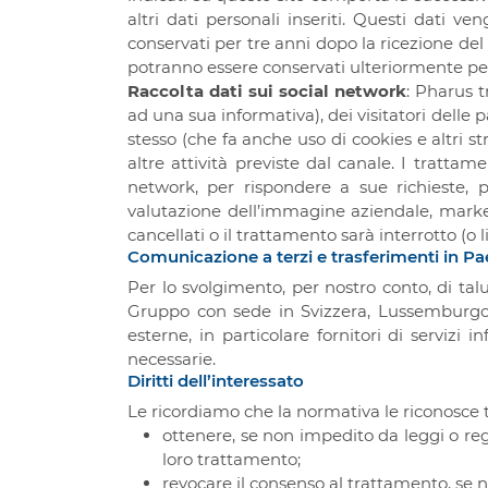
altri dati personali inseriti. Questi dati ve
conservati per tre anni dopo la ricezione del C
potranno essere conservati ulteriormente per 
Raccolta dati sui social network
: Pharus 
ad una sua informativa), dei visitatori delle
stesso (che fa anche uso di cookies e altri st
altre attività previste dal canale. I tratta
network, per rispondere a sue richieste, pe
valutazione dell’immagine aziendale, marketi
cancellati o il trattamento sarà interrotto (o l
Comunicazione a terzi e trasferimenti in Pae
Per lo svolgimento, per nostro conto, di talu
Gruppo con sede in Svizzera, Lussemburgo 
esterne, in particolare fornitori di servizi 
necessarie.
Diritti dell’interessato
Le ricordiamo che la normativa le riconosce tal
ottenere, se non impedito da leggi o rego
loro trattamento;
revocare il consenso al trattamento, se 