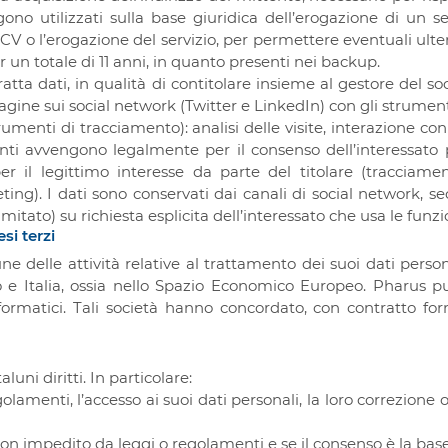
ngono utilizzati sulla base giuridica dell’erogazione di un ser
V o l’erogazione del servizio, per permettere eventuali ulterio
un totale di 11 anni, in quanto presenti nei backup.
tratta dati, in qualità di contitolare insieme al gestore de
 pagine sui social network (Twitter e LinkedIn) con gli strumen
rumenti di tracciamento): analisi delle visite, interazione con
menti avvengono legalmente per il consenso dell’interessato 
r il legittimo interesse da parte del titolare (tracciamen
ng). I dati sono conservati dai canali di social network, sec
imitato) su richiesta esplicita dell’interessato che usa le funzi
si terzi
ne delle attività relative al trattamento dei suoi dati persona
e Italia, ossia nello Spazio Economico Europeo. Pharus pu
informatici. Tali società hanno concordato, con contratto for
uni diritti. In particolare:
lamenti, l’accesso ai suoi dati personali, la loro correzione o
non impedito da leggi o regolamenti e se il consenso è la base