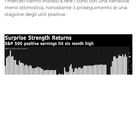
I mercati hanno iniziato a fare i conti con una narrativa
meno ottimistica, nonostante il proseguimento di una
stagione degli utili positiva.
A pesare sul sentiment è stato un mix di dati
macroeconomici che ha fatto riaffiorare timori di
stagflazione: mentre il mercato del lavoro e la spesa per
i consumi, due pilastri della domanda interna, hanno