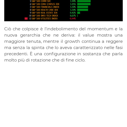
Ciò che colpisce è l’indebolimento del momentum e la
nuova gerarchia che ne deriva: il value mostra una
maggiore tenuta, mentre il growth continua a reggere
ma senza la spinta che lo aveva caratterizzato nelle fasi
precedenti. È una configurazione in sostanza che parla
molto più di rotazione che di fine ciclo.
Il messaggio, infatti, non è che “l’AI sia finita”, ma che il
mercato sta cercando un punto di equilibrio più
sostenibile per questa narrativa: meno entusiasmo
lineare e più attenzione ai fondamentali, alla
sostenibilità dei capex e alla tenuta dei margini. In
questa fase del ciclo accade spesso che i “vincitori”
continuino a essere venduti, non perché abbiano
improvvisamente perso qualità, ma perché le
aspettative incorporate nei prezzi sono diventate esse
stesse un fattore di freno. Ed è qui che entra in gioco la